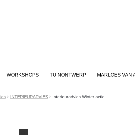
spul: Jouw plek voor interieuradvies en inspirerende wor
WORKSHOPS
TUINONTWERP
MARLOES VAN 
ies
INTERIEURADVIES
Interieuradvies Winter actie
Interieuradvies 