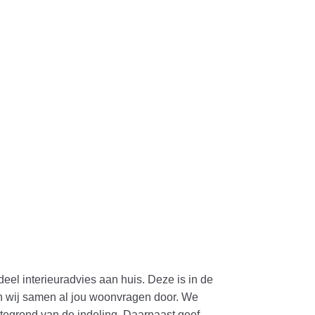
deel interieuradvies aan huis. Deze is in de
en wij samen al jou woonvragen door. We
egrond van de indeling. Daarnaast geef