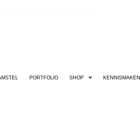
kshops.
AMSTEL
PORTFOLIO
SHOP
KENNISMAKE
Winter actie