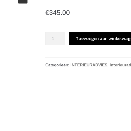
€
345.00
Interieuradvies
Toevoegen aan winkelwag
Winter
actie
aantal
Categorieën:
INTERIEURADVIES
,
Interieura