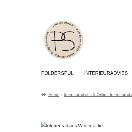
Polder
Ga
Ga
door
naar
POLDERSPUL
INTERIEURADVIES
naar
de
navigatie
inhoud
Home
Interieuradvies & Online Interieuradv