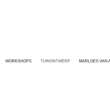
spul: Jouw plek voor interieuradvies en inspirerende wor
WORKSHOPS
TUINONTWERP
MARLOES VAN 