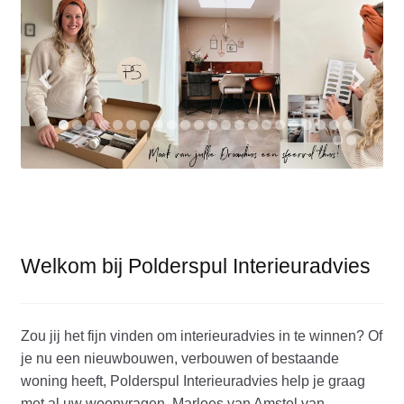
TUINONTWERP
MARLOES VAN AMSTEL
PORTFOLIO
Submen
SHOP
KENNISMAKEN
Welkom bij Polderspul Interieuradvies
Zou jij het fijn vinden om interieuradvies in te winnen? Of
je nu een nieuwbouwen, verbouwen of bestaande
woning heeft, Polderspul Interieuradvies help je graag
met al uw woonvragen. Marloes van Amstel van