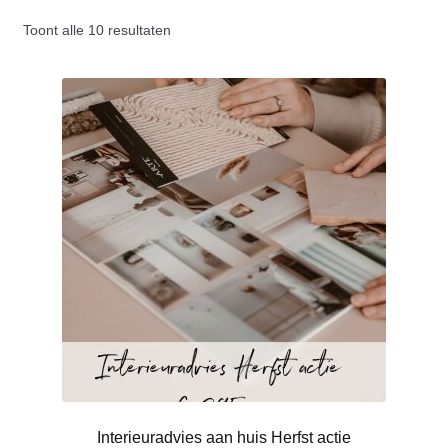
TUINONTWERP
Toont alle 10 resultaten
MARLOES VAN AMSTEL
PORTFOLIO
Submen
SHOP
KENNISMAKEN
Interieuradvies aan huis Herfst actie