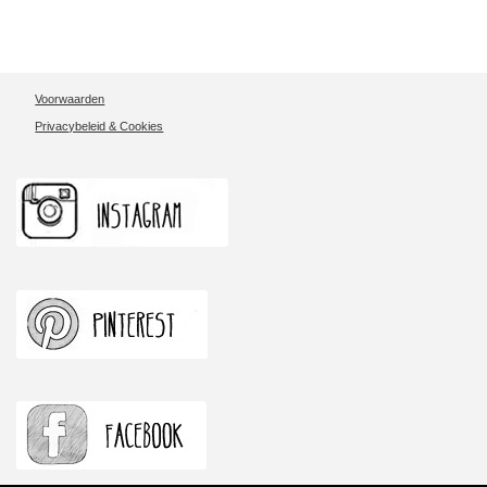
8
November
15:00-
Voorwaarden
15:45
Privacybeleid & Cookies
aantal