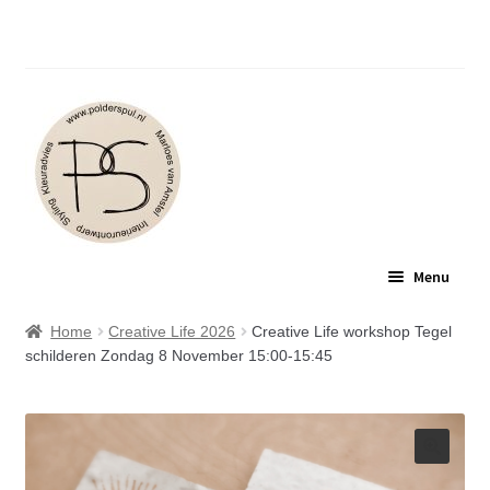
Polderspul: Jouw plek voor interieuradvies en
inspirerende workshops.
Ga
Ga
Menu
door
naar
naar
de
POLDERSPUL
Home
Creative Life 2026
Creative Life workshop Tegel
navigatie
inhoud
schilderen Zondag 8 November 15:00-15:45
INTERIEURADVIES
WORKSHOPS