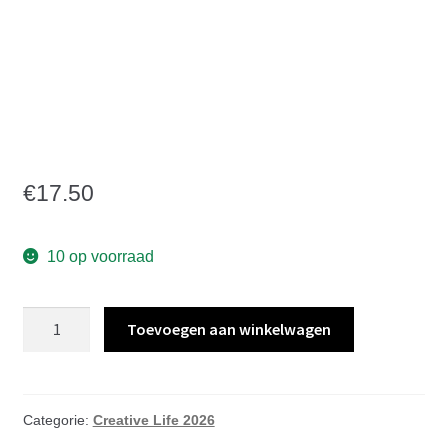
Creative Life workshop
Tegel schilderen
Zondag 8 November
15:00-15:45
€
17.50
10 op voorraad
Creative
Toevoegen aan winkelwagen
Life
workshop
Tegel
schilderen
Categorie:
Creative Life 2026
Zondag