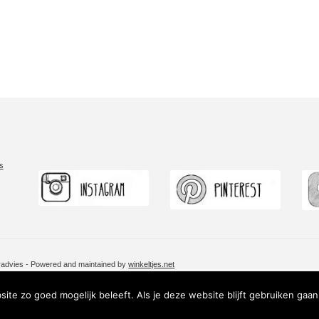
s
uradvies - Powered and maintained by
winkeltjes.net
ite zo goed mogelijk beleeft. Als je deze website blijft gebruiken gaan 