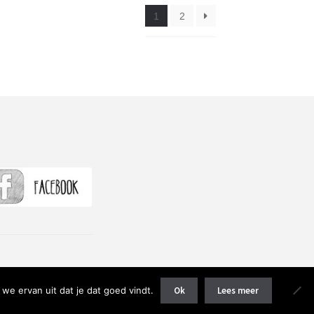
1
2
we ervan uit dat je dat goed vindt.
Ok
Lees meer