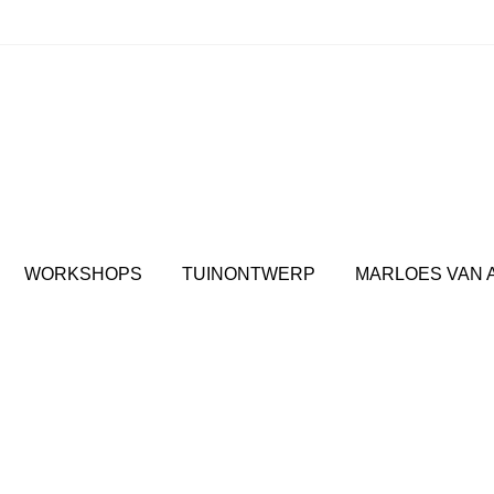
spul: Jouw plek voor interieuradvies en inspirerende wor
WORKSHOPS
TUINONTWERP
MARLOES VAN 
Creative Life 2026