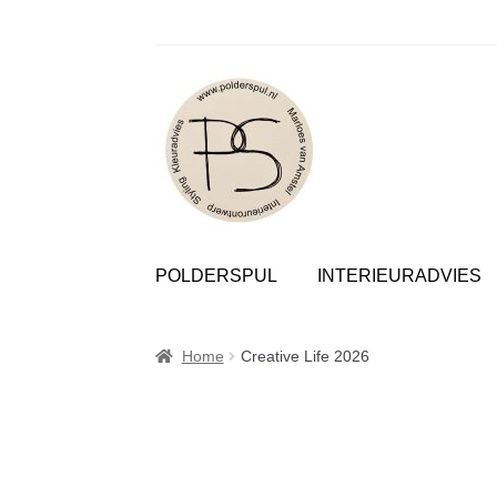
Polder
Ga
Ga
door
naar
POLDERSPUL
INTERIEURADVIES
naar
de
navigatie
inhoud
Home
Creative Life 2026