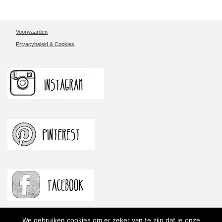
November
16:00-
Voorwaarden
17:00
Privacybeleid & Cookies
aantal
We gebruiken cookies om er zeker van te zijn dat je onze