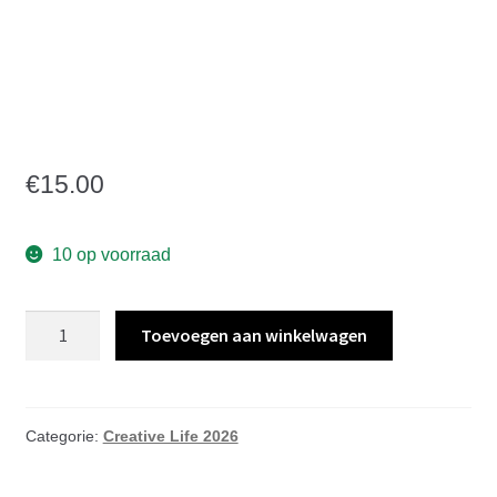
Creative Life workshop
Metaal Hanger Zondag
8 November 16:00-17:00
€
15.00
10 op voorraad
Creative
Toevoegen aan winkelwagen
Life
workshop
Metaal
Hanger
Categorie:
Creative Life 2026
Zondag
8