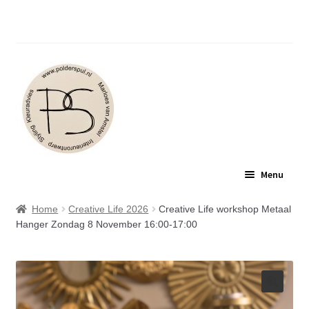
Polderspul: Jouw plek voor interieuradvies en
inspirerende workshops.
Ga
Ga
Menu
door
naar
naar
de
POLDERSPUL
Home
Creative Life 2026
Creative Life workshop Metaal
navigatie
inhoud
Hanger Zondag 8 November 16:00-17:00
INTERIEURADVIES
WORKSHOPS