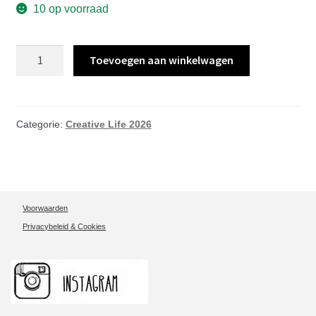
10 op voorraad
Creative
Toevoegen aan winkelwagen
Life
workshop
Mini
Tegel
Categorie:
Creative Life 2026
schilderen
5
x
5
Voorwaarden
cm
Privacybeleid & Cookies
Zondag
8
November
15:00-
15:30