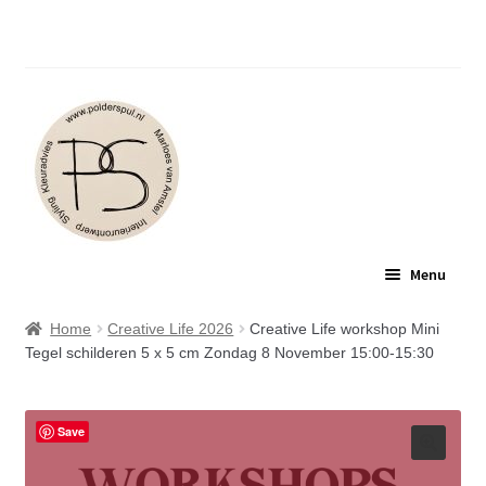
Polderspul: Jouw plek voor interieuradvies en
inspirerende workshops.
Ga
Ga
Menu
door
naar
naar
de
POLDERSPUL
Home
Creative Life 2026
Creative Life workshop Mini
navigatie
inhoud
Tegel schilderen 5 x 5 cm Zondag 8 November 15:00-15:30
INTERIEURADVIES
Save
WORKSHOPS