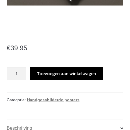
Volle Maan Goud A3
€39,95
€
39.95
Volle
Toevoegen aan winkelwagen
Maan
Goud
A3
€39,95
Categorie:
Handgeschilderde posters
aantal
Beschrijving