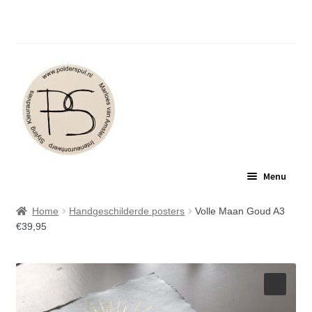
Polderspul: Jouw plek voor interieuradvies en
inspirerende workshops.
Ga
Ga
Menu
door
naar
naar
de
POLDERSPUL
Home
Handgeschilderde posters
Volle Maan Goud A3
navigatie
inhoud
€39,95
INTERIEURADVIES
WORKSHOPS