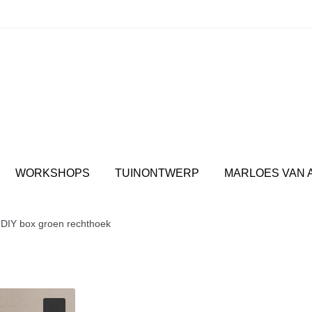
spul: Jouw plek voor interieuradvies en inspirerende wor
WORKSHOPS
TUINONTWERP
MARLOES VAN 
 DIY box groen rechthoek
Tegel schilderen