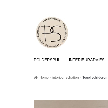
Polder
Ga
Ga
door
naar
POLDERSPUL
INTERIEURADVIES
naar
de
navigatie
inhoud
Home
interieur schatten
Tegel schilderen