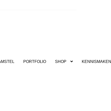
kshops.
AMSTEL
PORTFOLIO
SHOP
KENNISMAKE
 DIY box groen