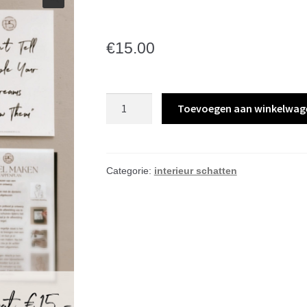
rechthoek
€
15.00
Tegel
Toevoegen aan winkelwag
schilderen
DIY
box
groen
Categorie:
interieur schatten
rechthoek
aantal