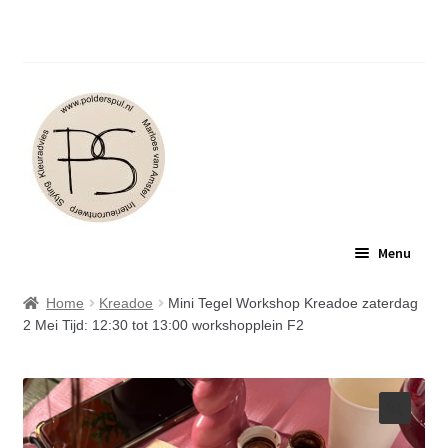
Polderspul: Jouw plek voor interieuradvies en
inspirerende workshops.
Ga
Ga
Menu
door
naar
naar
de
POLDERSPUL
Home
Kreadoe
Mini Tegel Workshop Kreadoe zaterdag
navigatie
inhoud
2 Mei Tijd: 12:30 tot 13:00 workshopplein F2
INTERIEURADVIES
WORKSHOPS