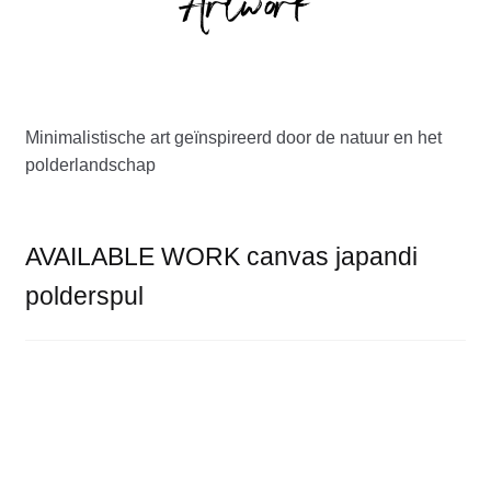
TUINONTWERP
MARLOES VAN AMSTEL
PORTFOLIO
Minimalistische art geïnspireerd door de natuur en het
polderlandschap
Submen
SHOP
KENNISMAKEN
AVAILABLE WORK canvas japandi
polderspul